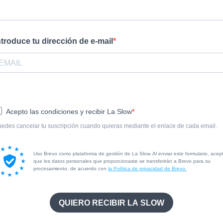
ntroduce tu dirección de e-mail
Acepto las condiciones y recibir La Slow
edes cancelar tu suscripción cuando quieras mediante el enlace de cada email.
Uso Brevo como plataforma de gestión de La Slow. Al enviar este formulario, acep
que los datos personales que proporcionaste se transferirán a Brevo para su
procesamiento, de acuerdo con
la Política de privacidad de Brevo.
QUIERO RECIBIR LA SLOW